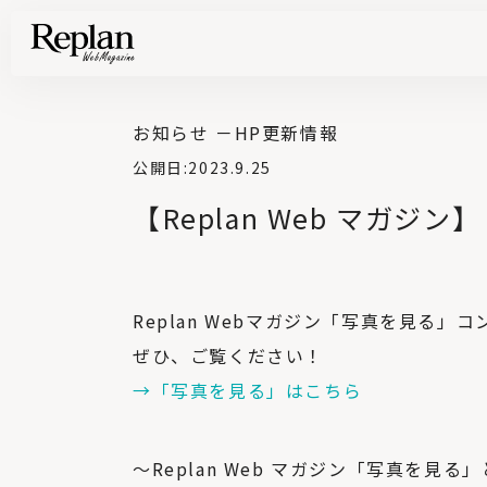
家づくりの基礎知識や空間づくりのコツなど、暮らしに役立つ情報を発信中！
住まいと暮らしの実例を写真と記事で丁寧にわかりやすくご紹介します
部位別の実例写真から、自分らしい住まいのアイデアや好み見つけてみませんか。
Find your house photos
お知らせ －
HP更新情報
公開日:
2023.9.25
【Replan Web マガジ
Replan Web
マガジン「写真を見る」コ
ぜひ、ご覧ください！
→
「写真を見る」はこちら
～
Replan Web
マガジン「写真を見る」