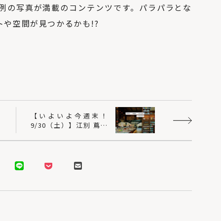
スの上手な育て方を
例の写真が満載のコンテンツです。パラパラとな
学ぶ
トや空間が見つかるかも
!?
」
【いよいよ今週末！
-
9/30（土）】江別 蔦屋
北海道の暖房選びの
O
書店にてDIYイベント開
正解は？熱源や暖房
催のお知らせ〜Replan
方式を知って寒い冬を
乗り切ろう
「犬と暮らす家」の
間取りやアイデア。6
つの住宅実例から学
ぶ！