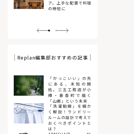
ア。上手な配置で料理
の時短に
Replan編集部おすすめの記事
「かっこいい」の先
にある、未知の開
拓。三五工務店が小
樽・春香町で描く
「山郷」という未来
「洗濯動線」を細か
く解説！ランドリー
ルームの設計で考えて
おくべきポイントと
は？
ARMCHAIR 41