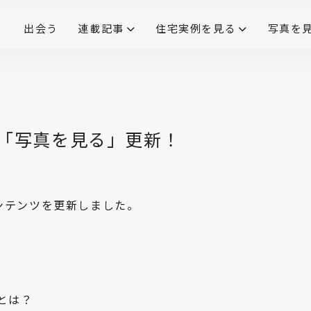
出会う
連載記事
住宅実例を見る
写真を
リノベーションで生まれ変わった、造作が映える住まい
ダイニングテーブル
(258)
キッチン収納
大開口
対面式キッチン
キッチンカウンター
この会社、ここがすごい！
INTERIOR&LIF
こだわりモデルハウス大公
ン】「写真を見る」更新！
No.4
ダイニングのペンダ
ントライト設置で注
意したい、3つのポイ
ント
ンテンツを更新しました。
No.5
初心者ミカミさん、
「アロマティカス」の
上手な育て方・植え
替え・挿し木を学
ぶ。
No.6
クラモトさん、フィ
とは？
カス・ベンガレンシ