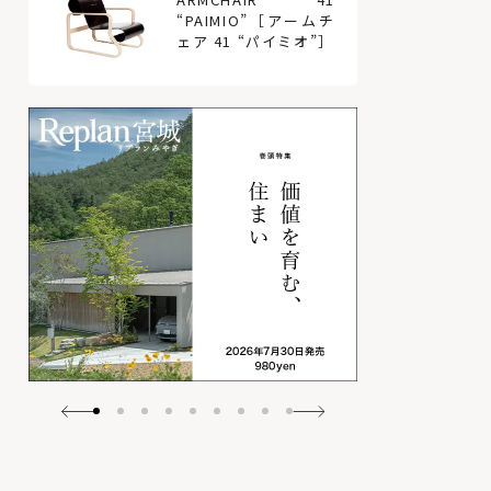
“PAIMIO”［アームチ
ェア 41 “パイミオ”］