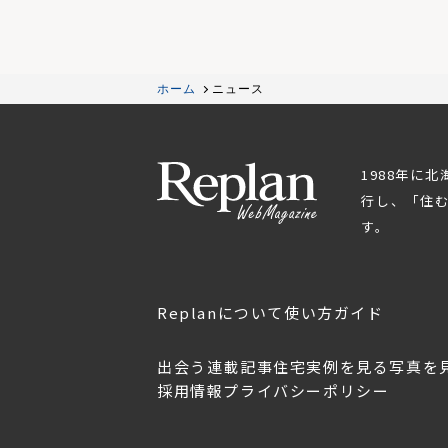
ホーム
ニュース
1988年に
行し、「住
す。
Replanについて
使い方ガイド
出会う
連載記事
住宅実例を見る
写真を
採用情報
プライバシーポリシー
OL.152
美しく暮らす 東北のデザ
Replan宮城2026
イン住宅2026
2026年7月30日