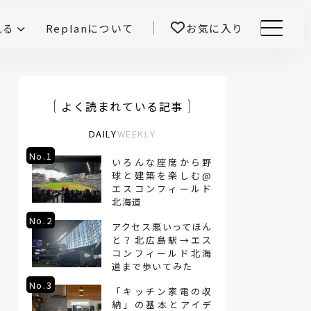
見る
Replanについて
お気に入り
Menu
E -インテリアと暮らす-
開！
鎌田紀彦のQ1.0住宅デザイン論
前真之のいごこちの科学
よく読まれている記事
DAILY
WEEKLY
No.1
No.4
いろんな座席から野
球と建築を楽しむ@
エスコンフィールド
北海道
No.2
No.5
アクセス悪いってほん
と？北広島駅→エス
コンフィールド北海
道まで歩いてみた
No.3
No.6
「キッチン家電の収
納」の基本とアイデ