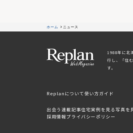
ホーム
ニュース
1988年に
行し、「住
す。
Replanについて
使い方ガイド
出会う
連載記事
住宅実例を見る
写真を
採用情報
プライバシーポリシー
OL.152
美しく暮らす 東北のデザ
Replan宮城2026
イン住宅2026
2026年7月30日