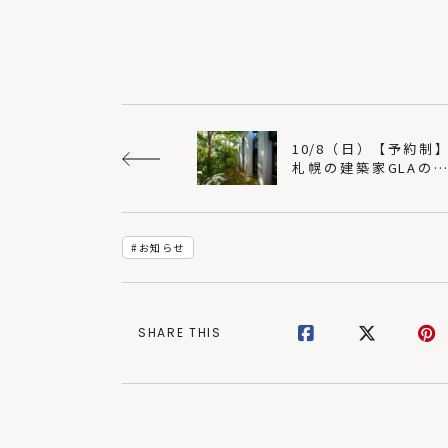
10/8（日）【予約制
札幌の建築家GLAの
邸「森の素形」オー
ンハウス（GLA作品
プレゼント）｜一級
築士事務所 GLA
お知らせ
SHARE THIS