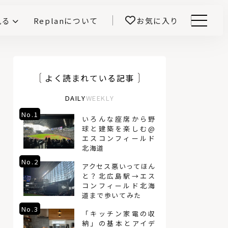
見る
Replanについて
お気に入り
Menu
E -インテリアと暮らす-
開！
鎌田紀彦のQ1.0住宅デザイン論
前真之のいごこちの科学
よく読まれている記事
DAILY
WEEKLY
No.1
No.4
いろんな座席から野
球と建築を楽しむ@
エスコンフィールド
北海道
No.2
No.5
アクセス悪いってほん
と？北広島駅→エス
コンフィールド北海
道まで歩いてみた
No.3
No.6
「キッチン家電の収
納」の基本とアイデ