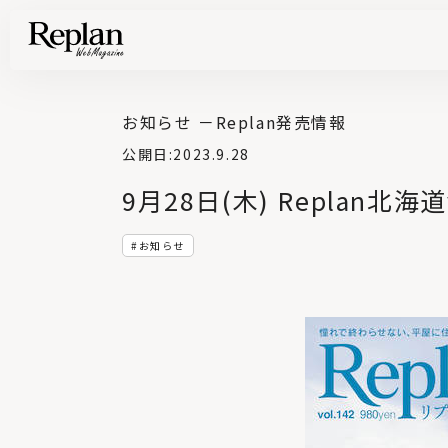
家づくりの基礎知識や空間づくりのコツなど、暮らしに役立つ情報を発信中！
住まいと暮らしの実例を写真と記事で丁寧にわかりやすくご紹介します
部位別の実例写真から、自分らしい住まいのアイデアや好み見つけてみませんか。
Find your house photos
お知らせ －
Replan発売情報
公開日:
2023.9.28
9月28日(木) Replan北海道
お知らせ