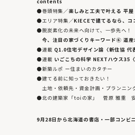
contents
●
巻頭特集
／
楽しみと工夫で叶える 平屋
●エリア特集
／
KIECEで建てるなら、ココ
●
脱炭素化の未来へ向けて、一歩先へ！
今、注目の家づくりキーワード⑥ 道産
●
連載
Q1.0住宅デザイン論
〈新住協 代
●
連載
いごこちの科学 NEXTハウス35
●
新築ルポ ー住まいのカタチー
●
建てる前に知っておきたい！
土地・依頼先・資金計画・プランニン
●
北の建築家「toiの家」 菅原 雅重 
9月28日から北海道の書店・一部コンビ