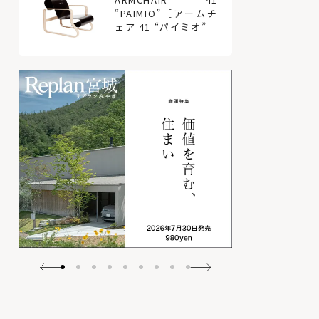
“PAIMIO”［アームチ
ェア 41 “パイミオ”］