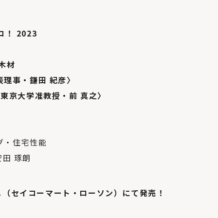
！ 2023
木材
表理事・鎌田 紀彦〉
〈東京大学准教授・前 真之〉
グ・住宅性能
安田 琢朗
ニ（セイコーマート・ローソン）にて発売！