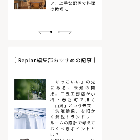
ア。上手な配置で料理
の時短に
Replan編集部おすすめの記事
「かっこいい」の先
にある、未知の開
拓。三五工務店が小
樽・春香町で描く
「山郷」という未来
「洗濯動線」を細か
く解説！ランドリー
ルームの設計で考えて
おくべきポイントと
は？
ARMCHAIR 41