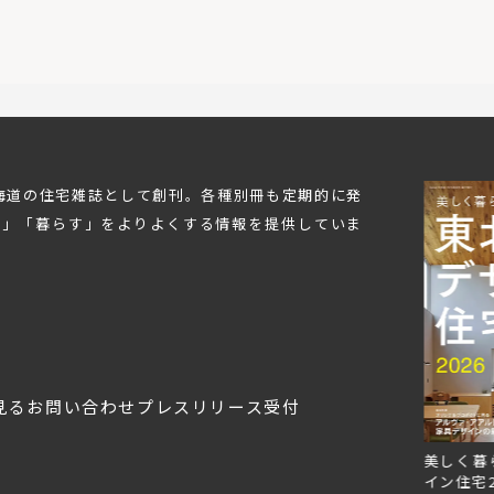
北海道の住宅雑誌として創刊。各種別冊も定期的に発
む」「暮らす」をよりよくする情報を提供していま
見る
お問い合わせ
プレスリリース受付
Replan北海道VOL.153
Replan北海道VOL.152
美しく暮
2026年6月27日
2026年3月28日
イン住宅2