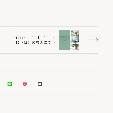
】
10/14（土）・
自
15（日）宮城県にて利
プ
府リノベの家完成見学
集
会【予約制】｜リクレ
建
ア ＜クレア工業 住宅事
業部＞