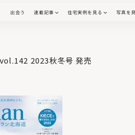
出会う
連載記事
住宅実例を見る
写真を
リノベーションで生まれ変わった、造作が映える住まい
ダイニングテーブル
(258)
キッチン収納
大開口
対面式キッチン
キッチンカウンター
この会社、ここがすごい！
INTERIOR&LIF
こだわりモデルハウス大公
vol.142 2023秋冬号 発売
No.4
初心者ミカミさん、
「アロマティカス」の
上手な育て方・植え
替え・挿し木を学
ぶ。
No.5
クラモトさん、フィ
カス・ベンガレンシ
スの上手な育て方を
学ぶ
No.6
ダイニングのペンダ
ントライト設置で注