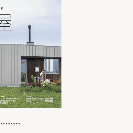
意したい、3つのポイ
ント
北海道の暖房選びの
正解は？熱源や暖房
方式を知って寒い冬を
乗り切ろう
「犬と暮らす家」の
間取りやアイデア。6
つの住宅実例から学
ぶ！
*********