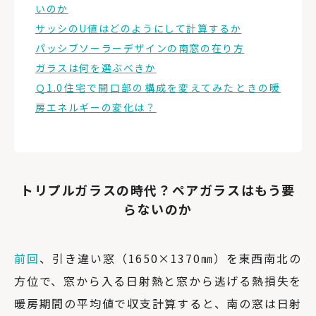
いのか
サッシのU値はどのようにして計算するか
パッシブソーラーデザインの南窓の在り方
ガラスは何を選ぶべきか
Ｑ1.0住宅で開口部の構成を変えてみたときの暖
房エネルギーの変化は？
トリプルガラスの時代？ペアガラスはもう要
らないのか
前回
、引き違い窓（1650×1370㎜）を東西南北の
方位で、窓から入る日射熱と窓から逃げる熱損失を
暖房期間の平均値で収支計算すると、南の窓は日射