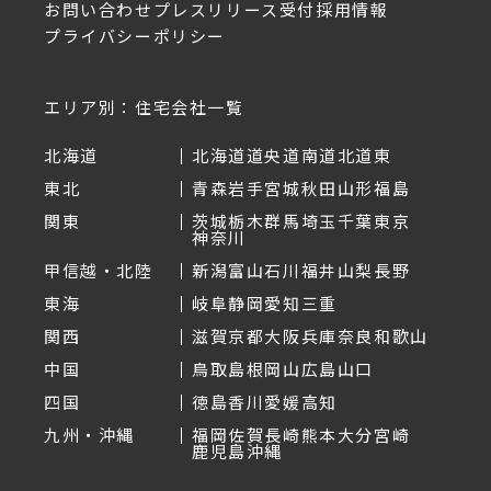
お問い合わせ
プレスリリース受付
採用情報
プライバシーポリシー
エリア別：住宅会社一覧
北海道
北海道
道央
道南
道北
道東
東北
青森
岩手
宮城
秋田
山形
福島
関東
茨城
栃木
群馬
埼玉
千葉
東京
神奈川
甲信越・北陸
新潟
富山
石川
福井
山梨
長野
東海
岐阜
静岡
愛知
三重
関西
滋賀
京都
大阪
兵庫
奈良
和歌山
中国
鳥取
島根
岡山
広島
山口
四国
徳島
香川
愛媛
高知
九州・沖縄
福岡
佐賀
長崎
熊本
大分
宮崎
鹿児島
沖縄