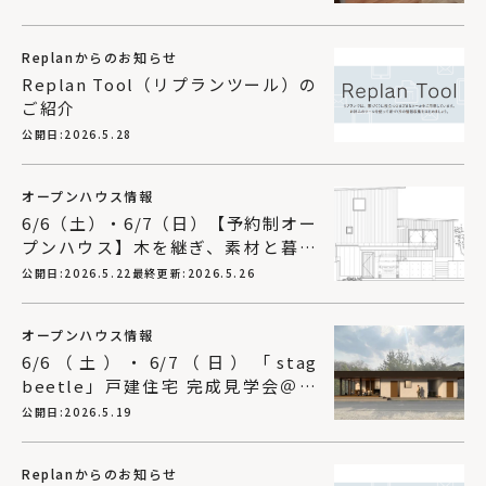
Replanからのお知らせ
Replan Tool（リプランツール）の
ご紹介
公開日:
2026.5.28
オープンハウス情報
6/6（土）・6/7（日）【予約制オー
プンハウス】木を継ぎ、素材と暮ら
す「木々を編む家」｜SUDOホーム
公開日:
2026.5.22
最終更新:
2026.5.26
＜須藤建設＞
オープンハウス情報
6/6（土）・6/7（日）「stag
beetle」戸建住宅 完成見学会＠仙
台市青葉区｜建築工房DADA
公開日:
2026.5.19
Replanからのお知らせ