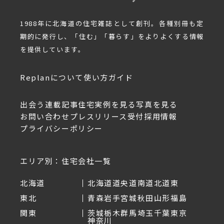
1988年に北海道の住宅雑誌として創刊。各種別冊も定
期的に発行し、「住む」「暮らす」をよりよくする情報
を提供しています。
Replanについて
使い方ガイド
出会う
連載記事
住宅実例を見る
写真を見る
お問い合わせ
プレスリリース受付
採用情報
プライバシーポリシー
エリア別：住宅会社一覧
北海道
北海道
道央
道南
道北
道東
東北
青森
岩手
宮城
秋田
山形
福島
関東
茨城
栃木
群馬
埼玉
千葉
東京
神奈川