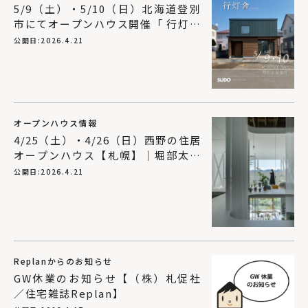
5/9（土）・5/10（日）北海道登別
市にてオープンハウス開催「 行灯舎
」｜SUDOホーム＜須藤建設＞
公開日:
2026.4.21
オープンハウス情報
4/25（土）・4/26（日）西野の住居
オープンハウス【札幌】｜堀部太建
築設計事務所
公開日:
2026.4.21
Replanからのお知らせ
GW休業のお知らせ【（株）札促社
／住宅雑誌Replan】