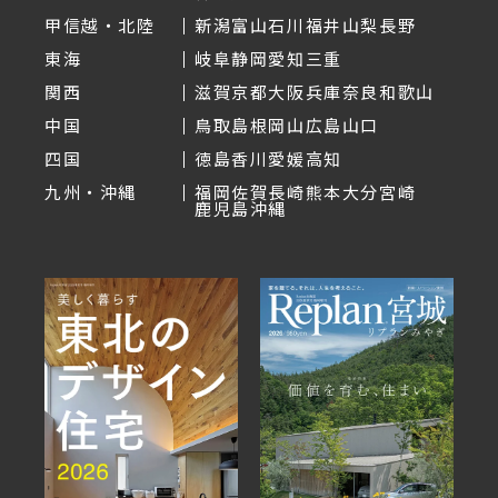
甲信越・北陸
新潟
富山
石川
福井
山梨
長野
東海
岐阜
静岡
愛知
三重
関西
滋賀
京都
大阪
兵庫
奈良
和歌山
中国
鳥取
島根
岡山
広島
山口
四国
徳島
香川
愛媛
高知
九州・沖縄
福岡
佐賀
長崎
熊本
大分
宮崎
鹿児島
沖縄