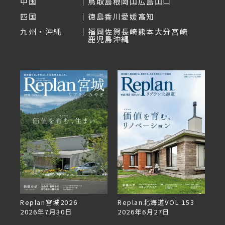
中国
鳥取
島根
岡山
広島
山口
四国
徳島
香川
愛媛
高知
九州・沖縄
福岡
佐賀
長崎
熊本
大分
宮崎
鹿児島
沖縄
デザ
Replan宮城2026
Replan北海道VOL.153
2026年7月30日
2026年6月27日