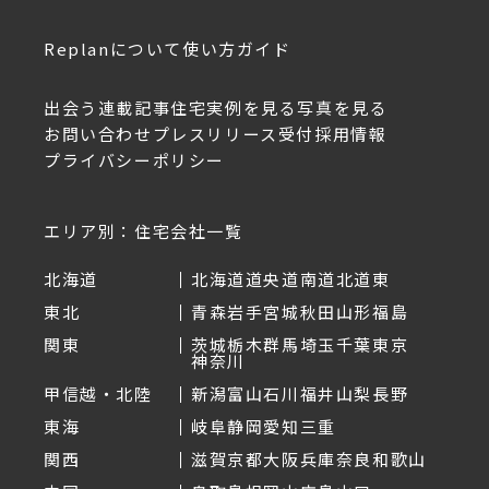
Replanについて
使い方ガイド
出会う
連載記事
住宅実例を見る
写真を見る
お問い合わせ
プレスリリース受付
採用情報
プライバシーポリシー
エリア別：住宅会社一覧
北海道
北海道
道央
道南
道北
道東
東北
青森
岩手
宮城
秋田
山形
福島
関東
茨城
栃木
群馬
埼玉
千葉
東京
神奈川
甲信越・北陸
新潟
富山
石川
福井
山梨
長野
東海
岐阜
静岡
愛知
三重
関西
滋賀
京都
大阪
兵庫
奈良
和歌山