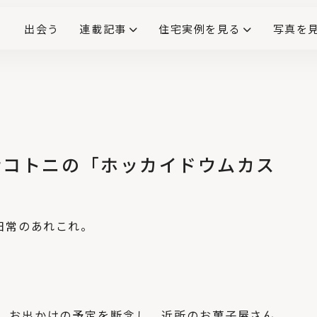
出会う
連載記事
住宅実例を見る
写真を
リノベーションで生まれ変わった、造作が映える住まい
ダイニングテーブル
(258)
キッチン収納
大開口
対面式キッチン
キッチンカウンター
この会社、ここがすごい！
INTERIOR&LIF
こだわりモデルハウス大公
ナコトニの「ホッカイドウムカス
No.4
アクセス悪いってほん
と？北広島駅→エス
コンフィールド北海
日常のあれこれ。
道まで歩いてみた
No.5
コンクリートの丸い
くぼみの正体と、Pコ
ン穴（セパ穴）を使
ったフックのご紹
介！
、お出かけの予定を断念し、近所のお菓子屋さん
No.6