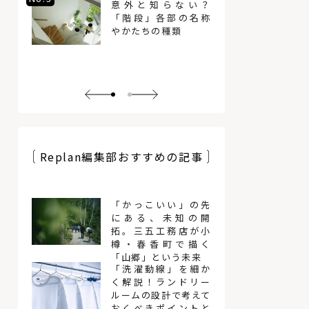
意外と知らない？
「階段」各部の名称
やかたちの種類
Replan編集部おすすめの記事
「かっこいい」の先
にある、未知の開
拓。三五工務店が小
樽・春香町で描く
「山郷」という未来
「洗濯動線」を細か
く解説！ランドリー
ルームの設計で考えて
おくべきポイントと