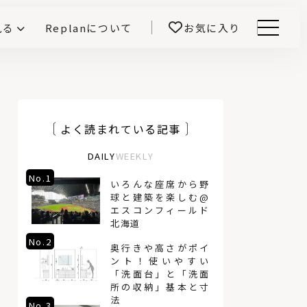
見る
Replanについて
お気に入り
Menu
E -インテリアと暮らす-
開！
鎌田紀彦のQ1.0住宅デザイン論
前真之のいごこちの科学
よく読まれている記事
DAILY
WEEKLY
No.1
No.4
いろんな座席から野
球と建築を楽しむ@
エスコンフィールド
北海道
No.2
No.5
奥行きや高さがポイ
ント！使いやすい
「洗面台」と「洗面
所の収納」基本と寸
法
No.3
No.6