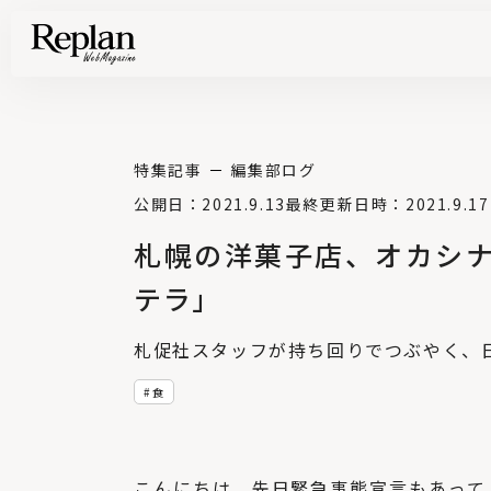
家づくりの基礎知識や空間づくりのコツなど、暮らしに役立つ情報を発信中！
住まいと暮らしの実例を写真と記事で丁寧にわかりやすくご紹介します
部位別の実例写真から、自分らしい住まいのアイデアや好み見つけてみませんか。
Find your house photos
特集記事
編集部ログ
公開日：2021.9.13
最終更新日時：2021.9.17
札幌の洋菓子店、オカシ
テラ」
札促社スタッフが持ち回りでつぶやく、
食
こんにちは。先日緊急事態宣言もあって