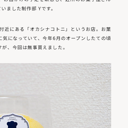
壁・天井を照らす
「間接照明」とは？
いました制作部 Yです。
リビングや寝室、ト
イレにも
駅付近にある「オカシナコトニ」というお店。お菓
に気になっていて、今年6月のオープンしたての頃
すが、今回は無事買えました。
北海道の暖房選びの
正解は？熱源や暖房
方式を知って寒い冬を
乗り切ろう
「犬と暮らす家」の
間取りやアイデア。6
つの住宅実例から学
ぶ！