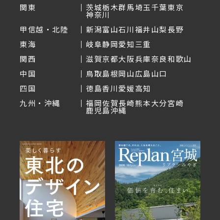
関東
茨城
栃木
群馬
埼玉
千葉
東京
神奈川
甲信越・北陸
新潟
富山
石川
福井
山梨
長野
東海
岐阜
静岡
愛知
三重
関西
滋賀
京都
大阪
兵庫
奈良
和歌山
中国
鳥取
島根
岡山
広島
山口
四国
徳島
香川
愛媛
高知
九州・沖縄
福岡
佐賀
長崎
熊本
大分
宮崎
鹿児島
沖縄