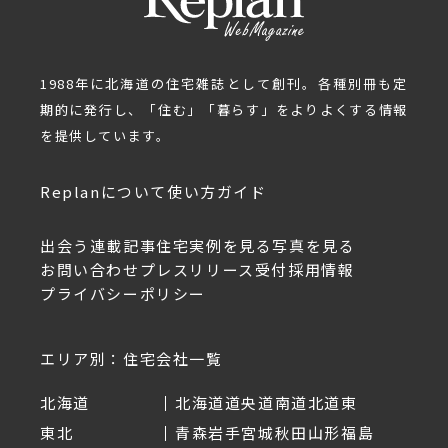
1988年に北海道の住宅雑誌として創刊。各種別冊も定
期的に発行し、「住む」「暮らす」をよりよくする情報
を提供しています。
Replanについて
使い方ガイド
出会う
連載記事
住宅実例を見る
写真を見る
お問い合わせ
プレスリリース受付
採用情報
プライバシーポリシー
エリア別：住宅会社一覧
北海道
北海道
道央
道南
道北
道東
東北
青森
岩手
宮城
秋田
山形
福島