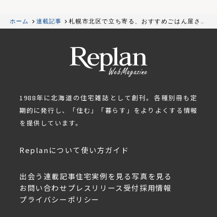
ホーム
連載記事
札幌市北区で立ち寄る、おすすめごはん屋さん
「ごはんや はるや」
1988年に北海道の住宅雑誌として創刊。各種別冊も定
期的に発行し、「住む」「暮らす」をよりよくする情報
を提供しています。
Replanについて
使い方ガイド
出会う
連載記事
住宅実例を見る
写真を見る
お問い合わせ
プレスリリース受付
採用情報
プライバシーポリシー