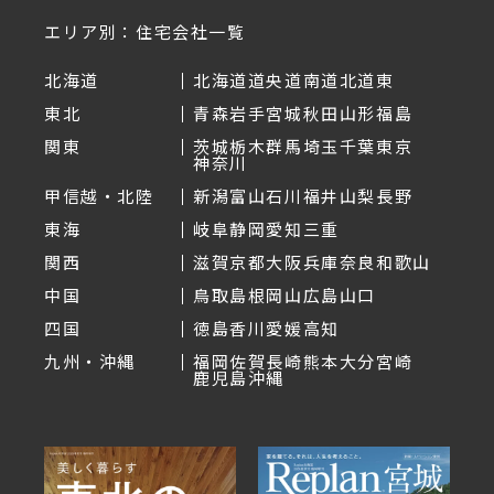
エリア別：住宅会社一覧
北海道
北海道
道央
道南
道北
道東
東北
青森
岩手
宮城
秋田
山形
福島
関東
茨城
栃木
群馬
埼玉
千葉
東京
神奈川
甲信越・北陸
新潟
富山
石川
福井
山梨
長野
東海
岐阜
静岡
愛知
三重
関西
滋賀
京都
大阪
兵庫
奈良
和歌山
中国
鳥取
島根
岡山
広島
山口
四国
徳島
香川
愛媛
高知
九州・沖縄
福岡
佐賀
長崎
熊本
大分
宮崎
鹿児島
沖縄