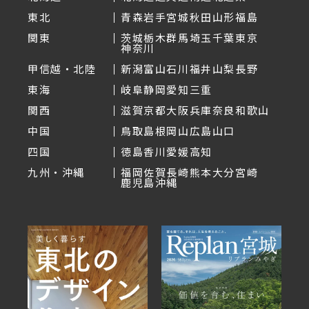
東北
青森
岩手
宮城
秋田
山形
福島
関東
茨城
栃木
群馬
埼玉
千葉
東京
神奈川
甲信越・北陸
新潟
富山
石川
福井
山梨
長野
東海
岐阜
静岡
愛知
三重
関西
滋賀
京都
大阪
兵庫
奈良
和歌山
中国
鳥取
島根
岡山
広島
山口
四国
徳島
香川
愛媛
高知
九州・沖縄
福岡
佐賀
長崎
熊本
大分
宮崎
鹿児島
沖縄