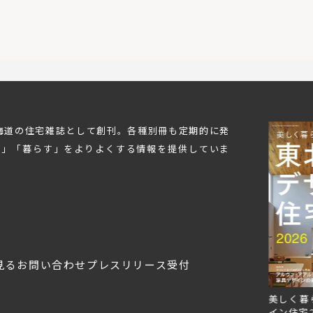
北海道の住宅雑誌として創刊。各種別冊も定期的に発
む」「暮らす」をよりよくする情報を提供していま
見る
お問い合わせ
プレスリリース受付
Replan北海道VOL.153
Replan北海道VOL.152
美しく暮
2026年6月27日
2026年3月28日
イン住宅2