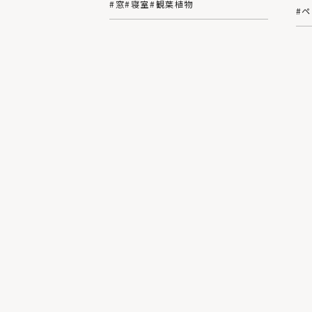
#窓
#寝室
#観葉植物
#