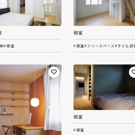
室
個室
収納
#寝室
#寝室
#フリースペース
#子ども部
個室
#寝室