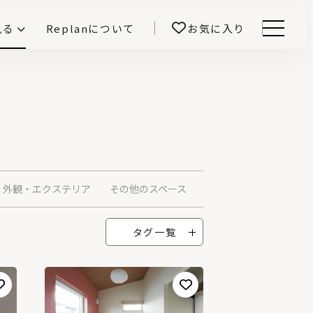
見る
Replanについて
お気に入り
Menu
E -インテリアと暮らす-
開！
鎌田紀彦のQ1.0住宅デザイン論
前真之のいごこちの科学
外観・エクステリア
その他のスペース
タグ一覧