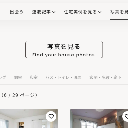
出会う
連載記事
住宅実例を見る
写真を
リノベーションで生まれ変わった、造作が映える住まい
ダイニングテーブル
(258)
キッチン収納
大開口
対面式キッチン
キッチンカウンター
この会社、ここがすごい！
INTERIOR&LIF
こだわりモデルハウス大公
写真を見る
Find your house photos
ング
個室
和室
バス・トイレ・洗面
玄関・階段・廊下
 / 29 ページ）