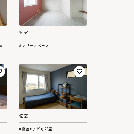
個室
屋
#フリースペース
個室
#寝室
#子ども部屋