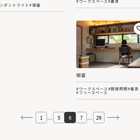
#ワークスペース
#書斎
ペンダントライト
#寝室
個室
#ワークスペース
#間接照明
#書斎
#フリースペース
1
...
5
6
7
...
29