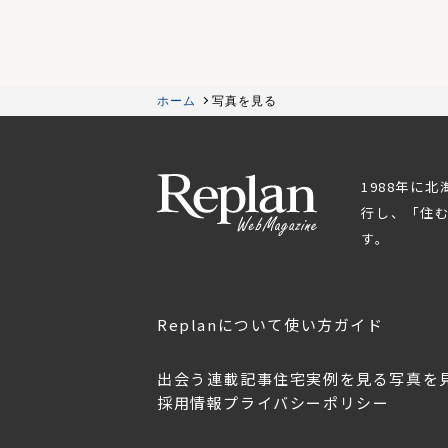
ホーム
写真を見る
1988年に
行し、「住
す。
Replanについて
使い方ガイド
出会う
連載記事
住宅実例を見る
写真を
採用情報
プライバシーポリシー
OL.152
美しく暮らす 東北のデザ
Replan宮城2026
イン住宅2026
2026年7月30日