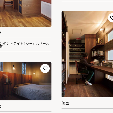
室
ペンダントライト
#ワークスペース
書斎
個室
室