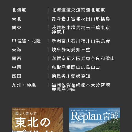
北海道
北海道
道央
道南
道北
道東
東北
青森
岩手
宮城
秋田
山形
福島
関東
茨城
栃木
群馬
埼玉
千葉
東京
神奈川
甲信越・北陸
新潟
富山
石川
福井
山梨
長野
東海
岐阜
静岡
愛知
三重
関西
滋賀
京都
大阪
兵庫
奈良
和歌山
中国
鳥取
島根
岡山
広島
山口
四国
徳島
香川
愛媛
高知
九州・沖縄
福岡
佐賀
長崎
熊本
大分
宮崎
鹿児島
沖縄