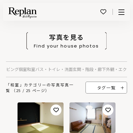
Menu
写真を見る
Find your house photos
グ
リビング
個室
和室
バス・トイレ・洗面
玄関・階段・廊下
外観・エクス
「和室」カテゴリーの写真写真一
タグ一覧
覧 （25 / 25 ページ）