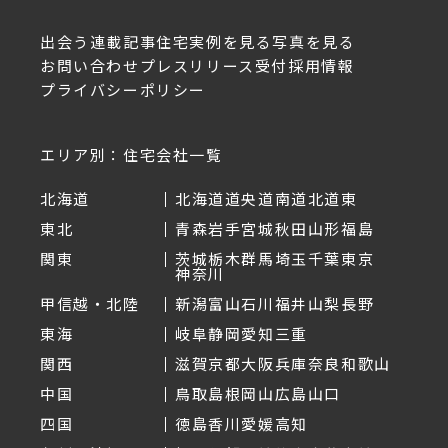
出会う
連載記事
住宅実例を見る
写真を見る
お問い合わせ
プレスリリース受付
採用情報
プライバシーポリシー
エリア別：住宅会社一覧
北海道
北海道
道央
道南
道北
道東
東北
青森
岩手
宮城
秋田
山形
福島
関東
茨城
栃木
群馬
埼玉
千葉
東京
神奈川
甲信越・北陸
新潟
富山
石川
福井
山梨
長野
東海
岐阜
静岡
愛知
三重
関西
滋賀
京都
大阪
兵庫
奈良
和歌山
中国
鳥取
島根
岡山
広島
山口
四国
徳島
香川
愛媛
高知