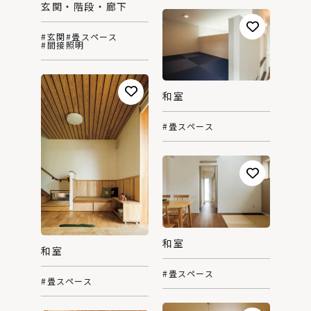
玄関・階段・廊下
#玄関
#畳スペース
#間接照明
和室
#畳スペース
和室
和室
#畳スペース
#畳スペース