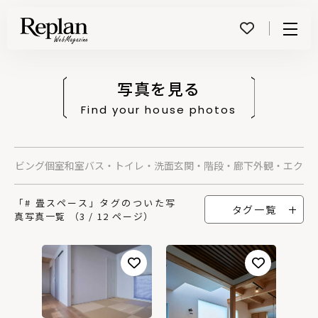
Menu
写真を見る
Find your house photos
グ
リビング
個室
和室
バス・トイレ・洗面
玄関・階段・廊下
外観・エクス
「# 畳スペース」タグのついた写
タグ一覧
真写真一覧 （3 / 12 ページ）