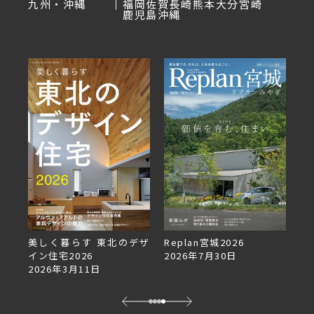
九州・沖縄
福岡
佐賀
長崎
熊本
大分
宮崎
鹿児島
沖縄
美しく暮らす 東北のデザ
Replan宮城2026
Re
イン住宅2026
2026年7月30日
2
2026年3月11日