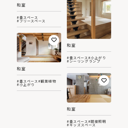
和室
#畳スペース
#フリースペース
和室
#畳スペース
#小上がり
#シーリングランプ
和室
#畳スペース
#観葉植物
#小上がり
和室
#畳スペース
#間接照明
#キッズスペース