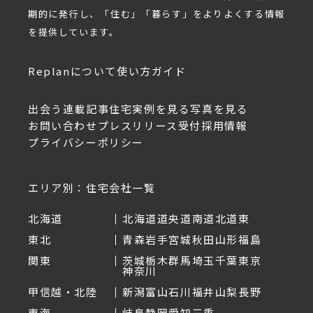
期的に発行し、「住む」「暮らす」をよりよくする情報
を提供しています。
Replanについて
使い方ガイド
出会う
連載記事
住宅実例を見る
写真を見る
お問い合わせ
プレスリリース受付
採用情報
プライバシーポリシー
エリア別：住宅会社一覧
北海道
北海道
道央
道南
道北
道東
東北
青森
岩手
宮城
秋田
山形
福島
関東
茨城
栃木
群馬
埼玉
千葉
東京
神奈川
甲信越・北陸
新潟
富山
石川
福井
山梨
長野
東海
岐阜
静岡
愛知
三重