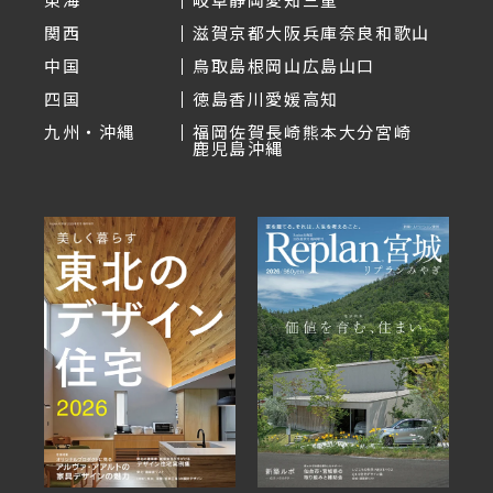
関西
滋賀
京都
大阪
兵庫
奈良
和歌山
中国
鳥取
島根
岡山
広島
山口
四国
徳島
香川
愛媛
高知
九州・沖縄
福岡
佐賀
長崎
熊本
大分
宮崎
鹿児島
沖縄