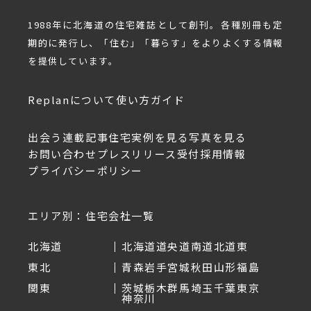
1988年に北海道の住宅雑誌として創刊。各種別冊も定
期的に発行し、「住む」「暮らす」をよりよくする情報
を提供しています。
Replanについて
使い方ガイド
出会う
連載記事
住宅実例を見る
写真を見る
お問い合わせ
プレスリリース受付
採用情報
プライバシーポリシー
エリア別：住宅会社一覧
北海道
北海道
道央
道南
道北
道東
東北
青森
岩手
宮城
秋田
山形
福島
関東
茨城
栃木
群馬
埼玉
千葉
東京
神奈川