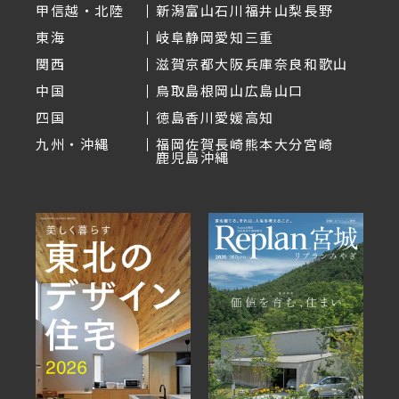
甲信越・北陸
新潟
富山
石川
福井
山梨
長野
東海
岐阜
静岡
愛知
三重
関西
滋賀
京都
大阪
兵庫
奈良
和歌山
中国
鳥取
島根
岡山
広島
山口
四国
徳島
香川
愛媛
高知
九州・沖縄
福岡
佐賀
長崎
熊本
大分
宮崎
鹿児島
沖縄