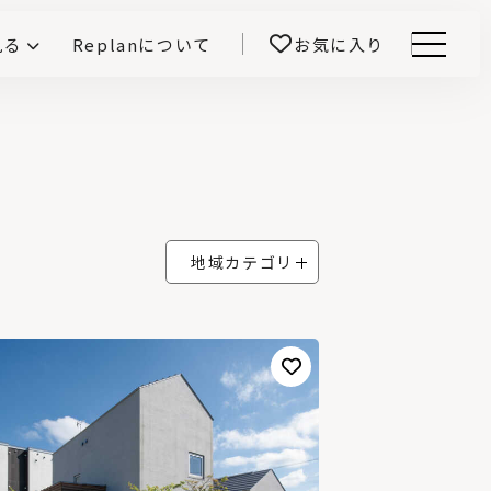
見る
Replanについて
お気に入り
Menu
E -インテリアと暮らす-
開！
鎌田紀彦のQ1.0住宅デザイン論
前真之のいごこちの科学
地域カテゴリ