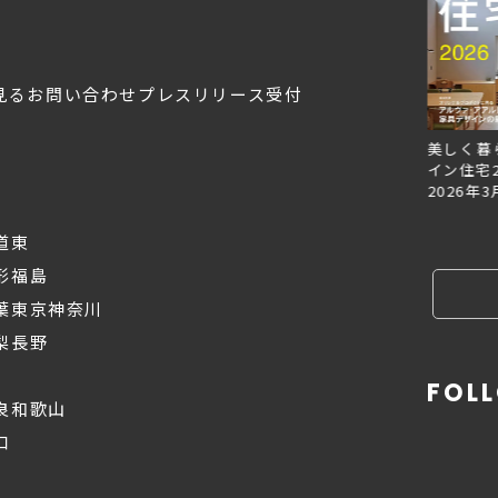
見る
お問い合わせ
プレスリリース受付
Replan北海道VOL.153
Replan北海道VOL.152
美しく暮
2026年6月27日
2026年3月28日
イン住宅2
2026年3
道東
形
福島
葉
東京
神奈川
梨
長野
FOL
良
和歌山
口