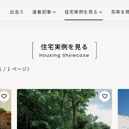
出会う
連載記事
住宅実例を見る
写真を
リノベーションで生まれ変わった、造作が映える住まい
ダイニングテーブル
(258)
キッチン収納
大開口
対面式キッチン
キッチンカウンター
この会社、ここがすごい！
INTERIOR&LIF
こだわりモデルハウス大公
住宅実例を見る
Housing Showcase
/ 1 ページ）