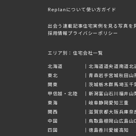
Replanについて
使い方ガイド
出会う
連載記事
住宅実例を見る
写真を
採用情報
プライバシーポリシー
OL.152
美しく暮らす 東北のデザ
Replan宮城2026
イン住宅2026
2026年7月30日
2026年3月11日
エリア別：住宅会社一覧
北海道
北海道
道央
道南
道北
東北
青森
岩手
宮城
秋田
山
関東
茨城
栃木
群馬
埼玉
千
甲信越・北陸
新潟
富山
石川
福井
山
東海
岐阜
静岡
愛知
三重
関西
滋賀
京都
大阪
兵庫
奈
中国
鳥取
島根
岡山
広島
山
四国
徳島
香川
愛媛
高知