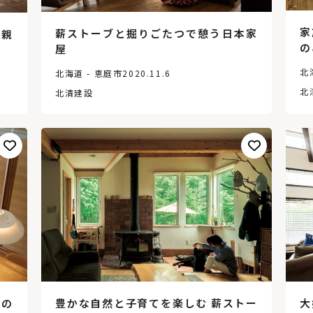
家
薪ストーブと掘りごたつで憩う日本家
や親
の
屋
北
北海道 - 恵庭市
2020.11.6
北
北清建設
大
目の
豊かな自然と子育てを楽しむ 薪ストー