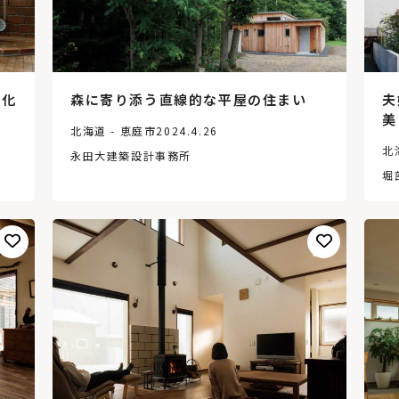
変化
森に寄り添う直線的な平屋の住まい
夫
美
北海道 - 恵庭市
2024.4.26
北
永田大建築設計事務所
堀