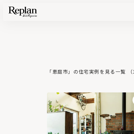
家づくりの基礎知識や空間づくりのコツなど、暮らしに役立つ情報を発信中！
住まいと暮らしの実例を写真と記事で丁寧にわかりやすくご紹介します
部位別の実例写真から、自分らしい住まいのアイデアや好み見つけてみませんか。
Find your house photos
「恵庭市」の住宅実例を見る一覧 （1 