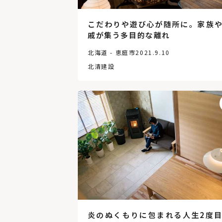
こだわりや遊び心が随所に。家族
戚が集う多目的な離れ
北海道 - 恵庭市
2021.9.10
北清建設
炎のぬくもりに包まれる人生2度