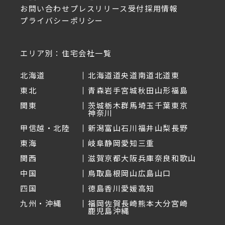
お問い合わせ
プレスリリース受付
採用情報
プライバシーポリシー
エリア別：住宅会社一覧
北海道
北海道
道央
道南
道北
道東
東北
青森
岩手
宮城
秋田
山形
福島
関東
茨城
栃木
群馬
埼玉
千葉
東京
神奈川
甲信越・北陸
新潟
富山
石川
福井
山梨
長野
東海
岐阜
静岡
愛知
三重
関西
滋賀
京都
大阪
兵庫
奈良
和歌山
中国
鳥取
島根
岡山
広島
山口
四国
徳島
香川
愛媛
高知
九州・沖縄
福岡
佐賀
長崎
熊本
大分
宮崎
鹿児島
沖縄