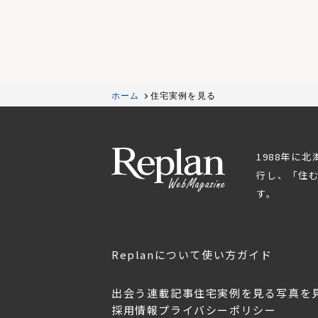
ホーム
住宅実例を見る
1988年に
行し、「住
す。
Replanについて
使い方ガイド
出会う
連載記事
住宅実例を見る
写真を
採用情報
プライバシーポリシー