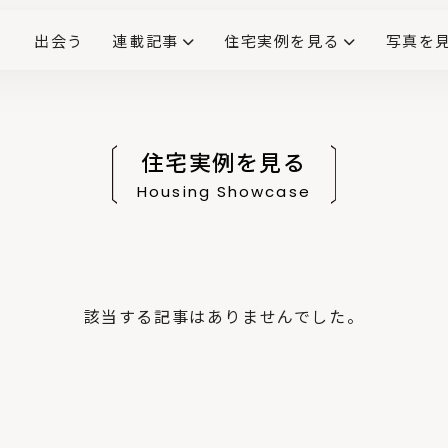
出会う
連載記事
住宅実例を見る
写真を
リノベーションで生まれ変わった、造作が映える住まい
ダイニングテーブル
(258)
キッチン収納
大開口
対面式キッチン
キッチンカウンター
この会社、ここがすごい！
INTERIOR&LIF
こだわりモデルハウス大公
住宅実例を見る
Housing Showcase
該当する記事はありませんでした。