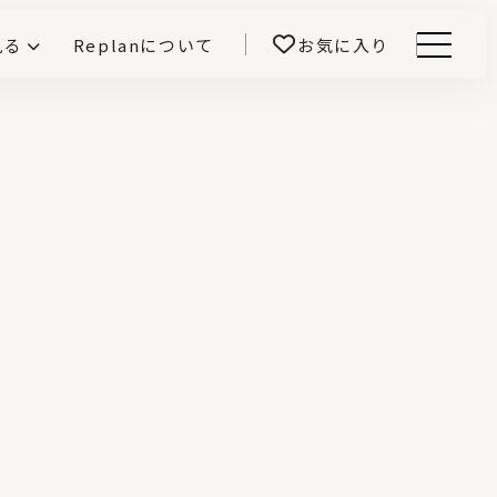
見る
Replanについて
お気に入り
Menu
E -インテリアと暮らす-
開！
鎌田紀彦のQ1.0住宅デザイン論
前真之のいごこちの科学