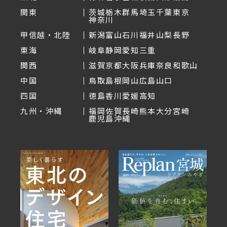
関東
茨城
栃木
群馬
埼玉
千葉
東京
神奈川
甲信越・北陸
新潟
富山
石川
福井
山梨
長野
東海
岐阜
静岡
愛知
三重
関西
滋賀
京都
大阪
兵庫
奈良
和歌山
中国
鳥取
島根
岡山
広島
山口
四国
徳島
香川
愛媛
高知
九州・沖縄
福岡
佐賀
長崎
熊本
大分
宮崎
鹿児島
沖縄