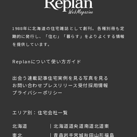
1988年に北海道の住宅雑誌として創刊。各種別冊も定
期的に発行し、「住む」「暮らす」をよりよくする情報
を提供しています。
Replanについて
使い方ガイド
出会う
連載記事
住宅実例を見る
写真を見る
お問い合わせ
プレスリリース受付
採用情報
プライバシーポリシー
エリア別：住宅会社一覧
北海道
北海道
道央
道南
道北
道東
東北
青森
岩手
宮城
秋田
山形
福島