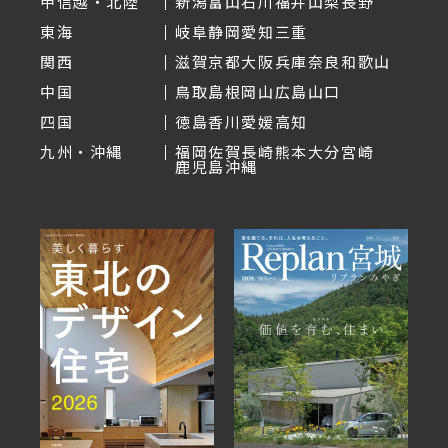
甲信越・北陸
新潟
富山
石川
福井
山梨
長野
東海
岐阜
静岡
愛知
三重
関西
滋賀
京都
大阪
兵庫
奈良
和歌山
中国
鳥取
島根
岡山
広島
山口
四国
徳島
香川
愛媛
高知
九州・沖縄
福岡
佐賀
長崎
熊本
大分
宮崎
鹿児島
沖縄