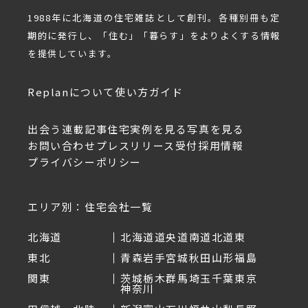
1988年に北海道の住宅雑誌として創刊。各種別冊も定
期的に発行し、「住む」「暮らす」をよりよくする情報
を提供しています。
Replanについて
使い方ガイド
出会う
連載記事
住宅実例を見る
写真を見る
お問い合わせ
プレスリリース受付
採用情報
プライバシーポリシー
エリア別：住宅会社一覧
北海道
北海道
道央
道南
道北
道東
東北
青森
岩手
宮城
秋田
山形
福島
関東
茨城
栃木
群馬
埼玉
千葉
東京
神奈川