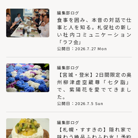
編集部ログ
食事を囲み、本音の対話で仕
事と人を知る。札促社の新し
い社内コミュニケーション
「ラフ会」
公開日：2026.7.27 Mon
編集部ログ
【宮城・登米】2日間限定の奥
州柳津虚空蔵尊「七夕詣」
で、紫陽花を愛でてきまし
た。
公開日：2026.7.5 Sun
編集部ログ
【札幌・すすきの】隠れ家で
味わう絶品ふわふわ氷！予約