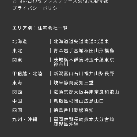
お問い合わせ
プレスリリース受付
採用情報
プライバシーポリシー
エリア別：住宅会社一覧
北海道
北海道
道央
道南
道北
道東
東北
青森
岩手
宮城
秋田
山形
福島
関東
茨城
栃木
群馬
埼玉
千葉
東京
神奈川
甲信越・北陸
新潟
富山
石川
福井
山梨
長野
東海
岐阜
静岡
愛知
三重
関西
滋賀
京都
大阪
兵庫
奈良
和歌山
中国
鳥取
島根
岡山
広島
山口
四国
徳島
香川
愛媛
高知
九州・沖縄
福岡
佐賀
長崎
熊本
大分
宮崎
鹿児島
沖縄