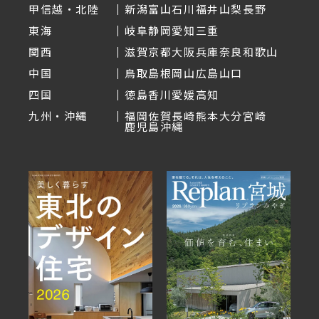
甲信越・北陸
新潟
富山
石川
福井
山梨
長野
東海
岐阜
静岡
愛知
三重
関西
滋賀
京都
大阪
兵庫
奈良
和歌山
中国
鳥取
島根
岡山
広島
山口
四国
徳島
香川
愛媛
高知
九州・沖縄
福岡
佐賀
長崎
熊本
大分
宮崎
鹿児島
沖縄