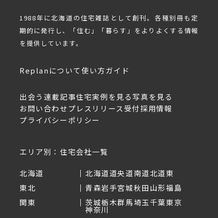
1988年に北海道の住宅雑誌として創刊。各種別冊も定
期的に発行し、「住む」「暮らす」をよりよくする情報
を提供しています。
Replanについて
使い方ガイド
出会う
連載記事
住宅実例を見る
写真を見る
お問い合わせ
プレスリリース受付
採用情報
プライバシーポリシー
エリア別：住宅会社一覧
北海道
北海道
道央
道南
道北
道東
東北
青森
岩手
宮城
秋田
山形
福島
関東
茨城
栃木
群馬
埼玉
千葉
東京
神奈川