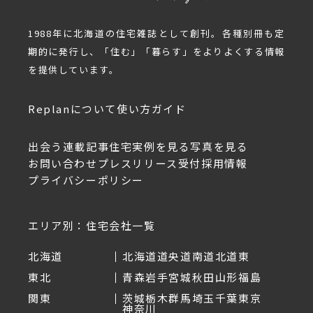
1988年に北海道の住宅雑誌として創刊。各種別冊も定
期的に発行し、「住む」「暮らす」をよりよくする情報
を提供しています。
Replanについて
使い方ガイド
出会う
連載記事
住宅実例を見る
写真を見る
お問い合わせ
プレスリリース受付
採用情報
プライバシーポリシー
エリア別：住宅会社一覧
北海道
北海道
道央
道南
道北
道東
東北
青森
岩手
宮城
秋田
山形
福島
関東
茨城
栃木
群馬
埼玉
千葉
東京
神奈川