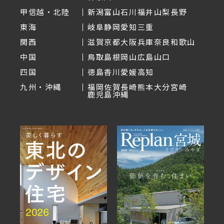
甲信越・北陸
新潟
富山
石川
福井
山梨
長野
東海
岐阜
静岡
愛知
三重
関西
滋賀
京都
大阪
兵庫
奈良
和歌山
中国
鳥取
島根
岡山
広島
山口
四国
徳島
香川
愛媛
高知
九州・沖縄
福岡
佐賀
長崎
熊本
大分
宮崎
鹿児島
沖縄