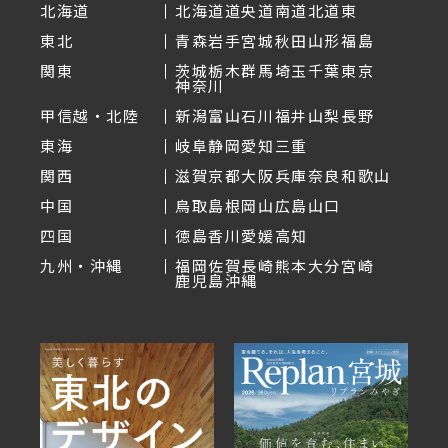
北海道
北海道
道央
道南
道北
道東
東北
青森
岩手
宮城
秋田
山形
福島
関東
茨城
栃木
群馬
埼玉
千葉
東京
神奈川
甲信越・北陸
新潟
富山
石川
福井
山梨
長野
東海
岐阜
静岡
愛知
三重
関西
滋賀
京都
大阪
兵庫
奈良
和歌山
中国
鳥取
島根
岡山
広島
山口
四国
徳島
香川
愛媛
高知
九州・沖縄
福岡
佐賀
長崎
熊本
大分
宮崎
鹿児島
沖縄