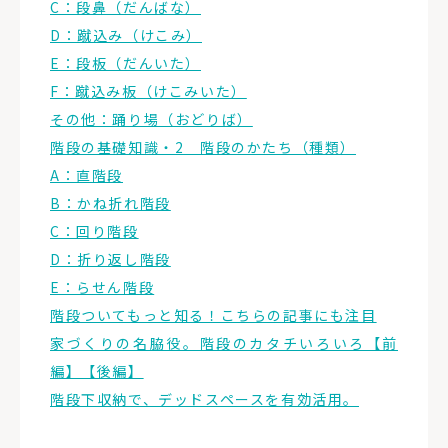
C：段鼻（だんばな）
D：蹴込み（けこみ）
E：段板（だんいた）
F：蹴込み板（けこみいた）
その他：踊り場（おどりば）
階段の基礎知識・2 階段のかたち（種類）
A：直階段
B：かね折れ階段
C：回り階段
D：折り返し階段
E：らせん階段
階段ついてもっと知る！こちらの記事にも注目
家づくりの名脇役。階段のカタチいろいろ【前
編】【後編】
階段下収納で、デッドスペースを有効活用。