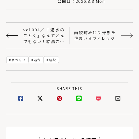
公開日：2026.8.3 Mon
vol.004／「湯水の
南幌町みどり野きた
ごとく」なんてとん
住まいるヴィレッジ
でもない！給湯こそ
省エネ・健康のカギ
家づくり
造作
階段
SHARE THIS