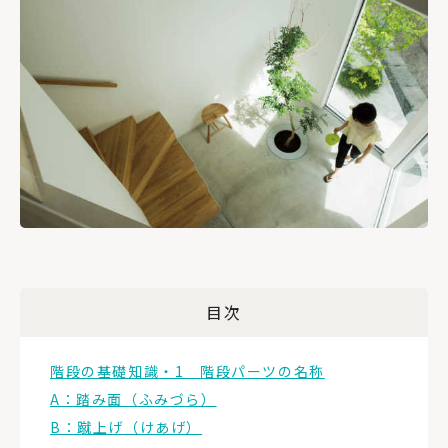
目次
階段の基礎知識・1 階段パーツの名称
A：踏み面（ふみづら）
B：蹴上げ（けあげ）