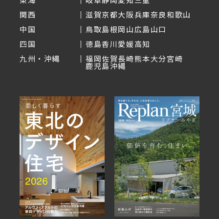
関西
滋賀
京都
大阪
兵庫
奈良
和歌山
中国
鳥取
島根
岡山
広島
山口
四国
徳島
香川
愛媛
高知
九州・沖縄
福岡
佐賀
長崎
熊本
大分
宮崎
鹿児島
沖縄