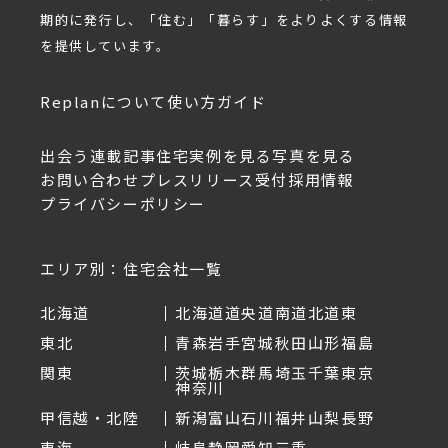
期的に発行し、「住む」「暮らす」をよりよくする情報
を提供しています。
Replanについて
使い方ガイド
出会う
連載記事
住宅実例を見る
写真を見る
お問い合わせ
プレスリリース受付
採用情報
プライバシーポリシー
エリア別：住宅会社一覧
北海道
北海道
道央
道南
道北
道東
東北
青森
岩手
宮城
秋田
山形
福島
関東
茨城
栃木
群馬
埼玉
千葉
東京
神奈川
甲信越・北陸
新潟
富山
石川
福井
山梨
長野
東海
岐阜
静岡
愛知
三重