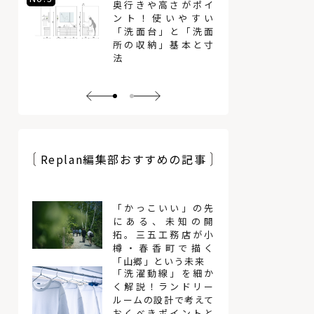
奥行きや高さがポイ
ント！使いやすい
「洗面台」と「洗面
所の収納」基本と寸
法
Replan編集部おすすめの記事
「かっこいい」の先
にある、未知の開
拓。三五工務店が小
樽・春香町で描く
「山郷」という未来
「洗濯動線」を細か
く解説！ランドリー
ルームの設計で考えて
おくべきポイントと