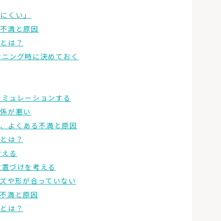
きにくい」
る不満と原因
策とは？
ンニング時に決めておく
シミュレーションする
関係が悪い
る、よくある不満と原因
策とは？
考える
位置づけを考える
ズや形が合っていない
不満と原因
策とは？