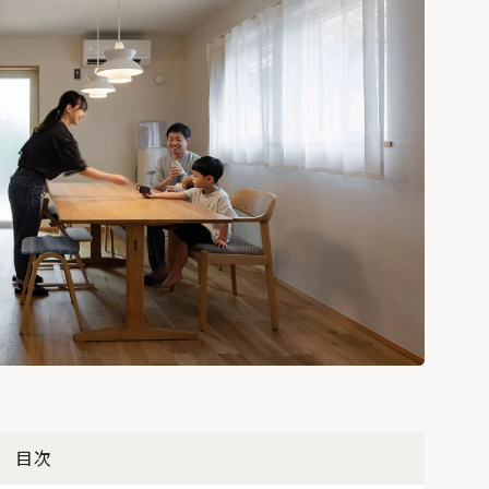
いろんな座席から野
球と建築を楽しむ@
エスコンフィールド
北海道
北海道の暖房選びの
正解は？熱源や暖房
方式を知って寒い冬を
乗り切ろう
「犬と暮らす家」の
間取りやアイデア。6
目次
つの住宅実例から学
ぶ！