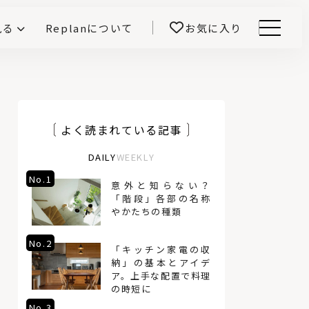
見る
Replanについて
お気に入り
Menu
E -インテリアと暮らす-
開！
鎌田紀彦のQ1.0住宅デザイン論
前真之のいごこちの科学
よく読まれている記事
DAILY
WEEKLY
No.1
No.4
意外と知らない？
「階段」各部の名称
やかたちの種類
No.2
No.5
「キッチン家電の収
納」の基本とアイデ
ア。上手な配置で料理
の時短に
No.3
No.6