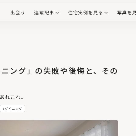
出会う
連載記事
住宅実例を見る
写真を
リノベーションで生まれ変わった、造作が映える住まい
ダイニングテーブル
(258)
キッチン収納
大開口
対面式キッチン
キッチンカウンター
この会社、ここがすごい！
INTERIOR&LIF
こだわりモデルハウス大公
イニング」の失敗や後悔と、その
No.4
DIYにも役立つ！ 造
作本棚の上手なつく
り方、6つのポイント
、あれこれ。
No.5
ダイニング
「犬と暮らす家」の
間取りやアイデア。6
つの住宅実例から学
ぶ！
No.6