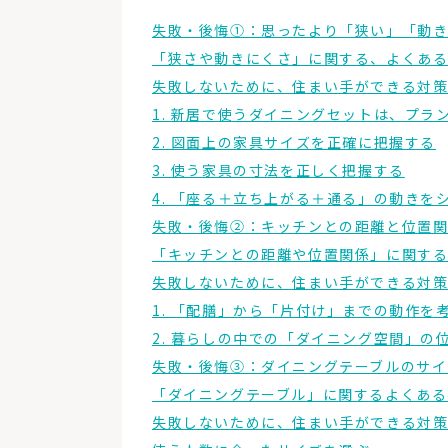
失敗・後悔①：思ったより「狭い」「動
「狭さや動きにくさ」に関する、よくあ
失敗しないために、住まい手ができる対
1. 新居で使うダイニングセットは、プラ
2. 図面上の家具サイズを正確に把握する
3. 使う家具の寸法を正しく把握する
4. 「座る＋立ち上がる＋通る」の動きを
失敗・後悔②：キッチンとの距離と位置
「キッチンとの距離や位置関係」に関す
失敗しないために、住まい手ができる対
1. 「配膳」から「片付け」までの動作を
2. 暮らしの中での「ダイニング空間」の
失敗・後悔③：ダイニングテーブルのサイ
「ダイニングテーブル」に関するよくある
失敗しないために、住まい手ができる対