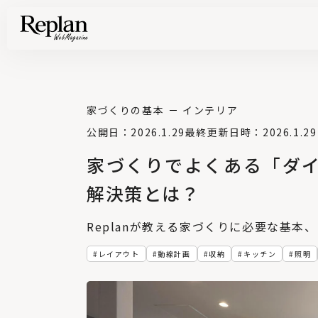
家づくりの基礎知識や空間づくりのコツなど、暮らしに役立つ情報を発信中！
住まいと暮らしの実例を写真と記事で丁寧にわかりやすくご紹介します
部位別の実例写真から、自分らしい住まいのアイデアや好み見つけてみませんか。
Find your house photos
家づくりの基本
インテリア
公開日：2026.1.29
最終更新日時：2026.1.29
家づくりでよくある「ダ
解決策とは？
Replanが教える家づくりに必要な基本
レイアウト
動線計画
収納
キッチン
照明