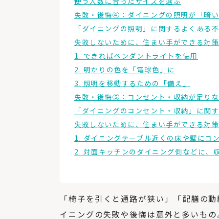
使う人数に合ったサイズを選ぶ
失敗・後悔④：ダイニングの照明が「暗い
「ダイニングの照明」に関するよくある
失敗しないために、住まい手ができる対
1. できればペンダントライトを使用
2. 明かりの色を「電球色」に
3. 照明を移動するための「備え」
失敗・後悔⑤：コンセント・収納が足り
「ダイニングのコンセント・収納」に関
失敗しないために、住まい手ができる対
1. ダイニングテーブル近くの床や壁にコ
2. 対面キッチンのダイニング側などに、
「椅子を引くと通路が狭い」「配膳の動
イニングの失敗や後悔は意外と多いもの