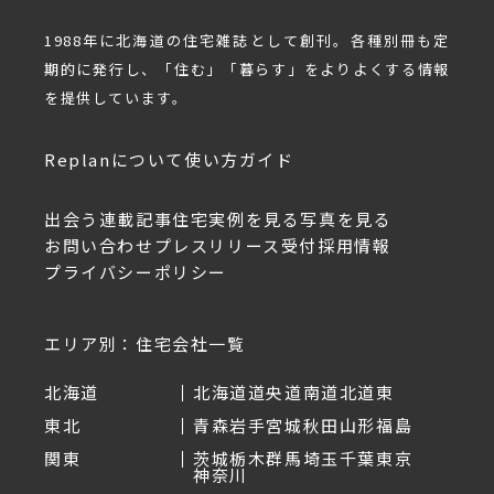
1988年に北海道の住宅雑誌として創刊。各種別冊も定
期的に発行し、「住む」「暮らす」をよりよくする情報
を提供しています。
Replanについて
使い方ガイド
出会う
連載記事
住宅実例を見る
写真を見る
お問い合わせ
プレスリリース受付
採用情報
プライバシーポリシー
エリア別：住宅会社一覧
北海道
北海道
道央
道南
道北
道東
東北
青森
岩手
宮城
秋田
山形
福島
関東
茨城
栃木
群馬
埼玉
千葉
東京
神奈川