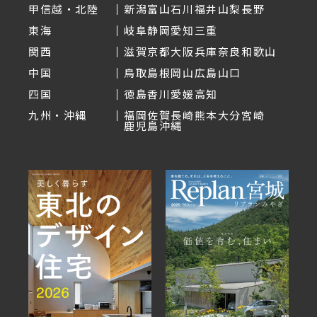
甲信越・北陸
新潟
富山
石川
福井
山梨
長野
東海
岐阜
静岡
愛知
三重
関西
滋賀
京都
大阪
兵庫
奈良
和歌山
中国
鳥取
島根
岡山
広島
山口
四国
徳島
香川
愛媛
高知
九州・沖縄
福岡
佐賀
長崎
熊本
大分
宮崎
鹿児島
沖縄