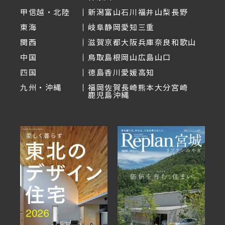
甲信越・北陸
新潟
富山
石川
福井
山梨
長野
東海
岐阜
静岡
愛知
三重
関西
滋賀
京都
大阪
兵庫
奈良
和歌山
中国
鳥取
島根
岡山
広島
山口
四国
徳島
香川
愛媛
高知
九州・沖縄
福岡
佐賀
長崎
熊本
大分
宮崎
鹿児島
沖縄