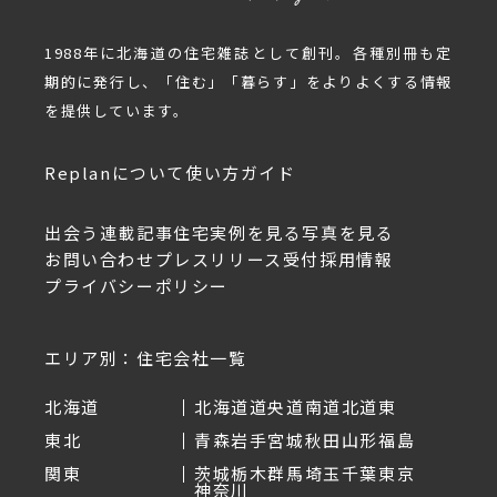
1988年に北海道の住宅雑誌として創刊。各種別冊も定
期的に発行し、「住む」「暮らす」をよりよくする情報
を提供しています。
Replanについて
使い方ガイド
出会う
連載記事
住宅実例を見る
写真を見る
お問い合わせ
プレスリリース受付
採用情報
プライバシーポリシー
エリア別：住宅会社一覧
北海道
北海道
道央
道南
道北
道東
東北
青森
岩手
宮城
秋田
山形
福島
関東
茨城
栃木
群馬
埼玉
千葉
東京
神奈川