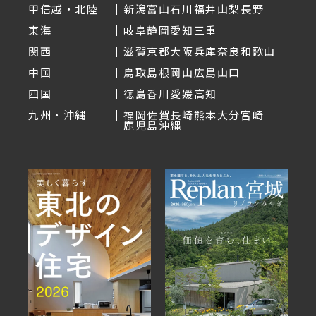
甲信越・北陸
新潟
富山
石川
福井
山梨
長野
東海
岐阜
静岡
愛知
三重
関西
滋賀
京都
大阪
兵庫
奈良
和歌山
中国
鳥取
島根
岡山
広島
山口
四国
徳島
香川
愛媛
高知
九州・沖縄
福岡
佐賀
長崎
熊本
大分
宮崎
鹿児島
沖縄