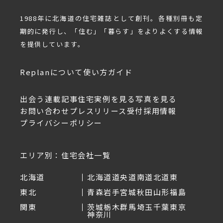
1988年に北海道の住宅雑誌として創刊。各種別冊も定
期的に発行し、「住む」「暮らす」をよりよくする情報
を提供しています。
Replanについて
使い方ガイド
出会う
連載記事
住宅実例を見る
写真を見る
お問い合わせ
プレスリリース受付
採用情報
プライバシーポリシー
エリア別：住宅会社一覧
北海道
北海道
道央
道南
道北
道東
東北
青森
岩手
宮城
秋田
山形
福島
関東
茨城
栃木
群馬
埼玉
千葉
東京
神奈川