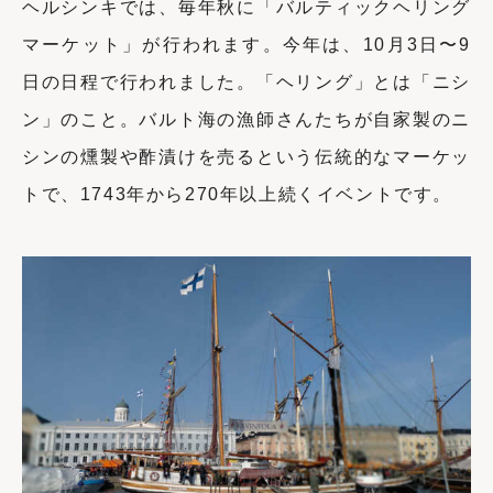
ヘルシンキでは、毎年秋に「バルティックヘリング
マーケット」が行われます。今年は、
10
月
3
日〜
9
日の日程で行われました。「
ヘリング」とは「ニシ
ン」のこと。バルト海の漁師さんたちが自家製のニ
シンの燻製や酢漬けを売るという伝統的なマーケッ
トで、
1743
年から270年以上続くイベントです。