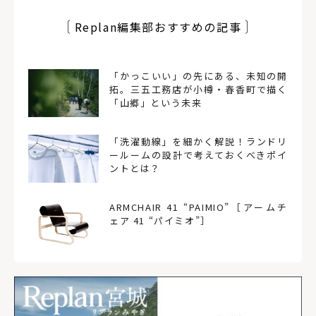
Replan編集部おすすめの記事
「かっこいい」の先にある、未知の開
拓。三五工務店が小樽・春香町で描く
「山郷」という未来
「洗濯動線」を細かく解説！ランドリ
ールームの設計で考えておくべきポイ
ントとは？
ARMCHAIR 41 “PAIMIO”［アームチ
ェア 41 “パイミオ”］