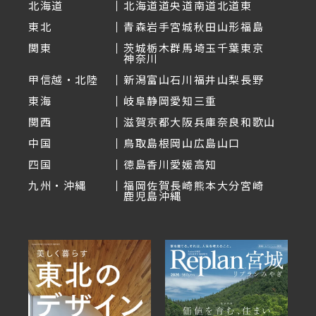
北海道
北海道
道央
道南
道北
道東
東北
青森
岩手
宮城
秋田
山形
福島
関東
茨城
栃木
群馬
埼玉
千葉
東京
神奈川
甲信越・北陸
新潟
富山
石川
福井
山梨
長野
東海
岐阜
静岡
愛知
三重
関西
滋賀
京都
大阪
兵庫
奈良
和歌山
中国
鳥取
島根
岡山
広島
山口
四国
徳島
香川
愛媛
高知
九州・沖縄
福岡
佐賀
長崎
熊本
大分
宮崎
鹿児島
沖縄